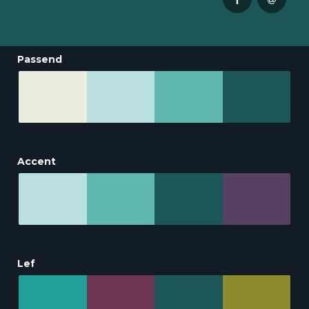
Passend
Accent
Lef