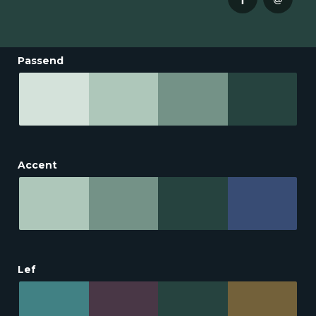
Passend
Accent
Lef