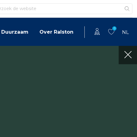
en
0
Duurzaam
Over Ralston
NL