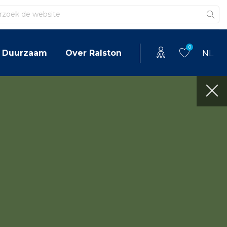
en
0
Duurzaam
Over Ralston
NL