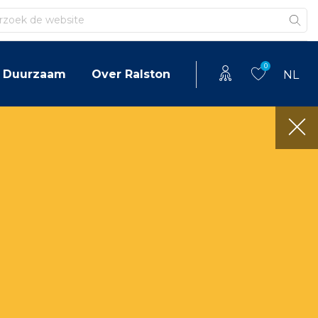
en
0
Duurzaam
Over Ralston
NL