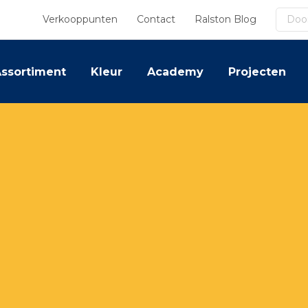
Zoek
Verkooppunten
Contact
Ralston Blog
ssortiment
Kleur
Academy
Projecten