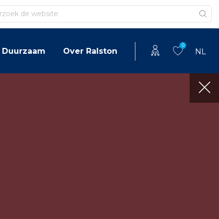
en
0
Duurzaam
Over Ralston
NL