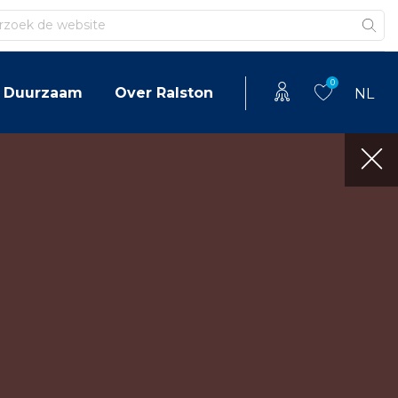
en
0
Duurzaam
Over Ralston
NL