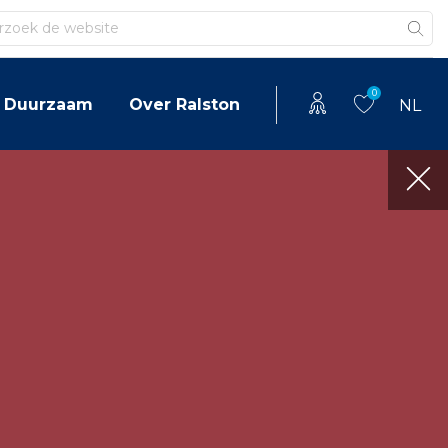
en
0
Duurzaam
Over Ralston
NL