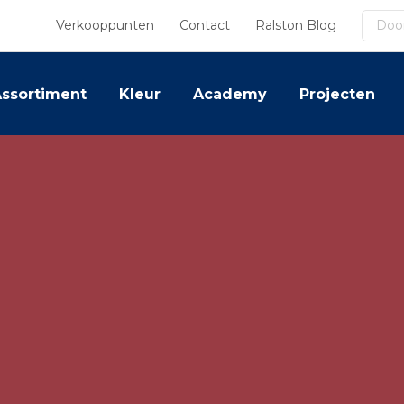
Zoek
Verkooppunten
Contact
Ralston Blog
ssortiment
Kleur
Academy
Projecten