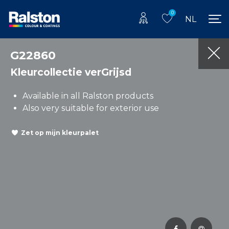
0
NL
G22860
Kleurcollectie verGrijsd
Available in all Ralston products
Also very suitable for exterior use
Zet op mijn kleurpalet