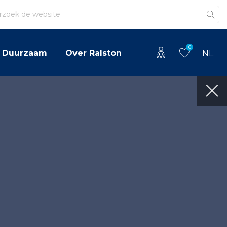
en
0
Duurzaam
Over Ralston
NL