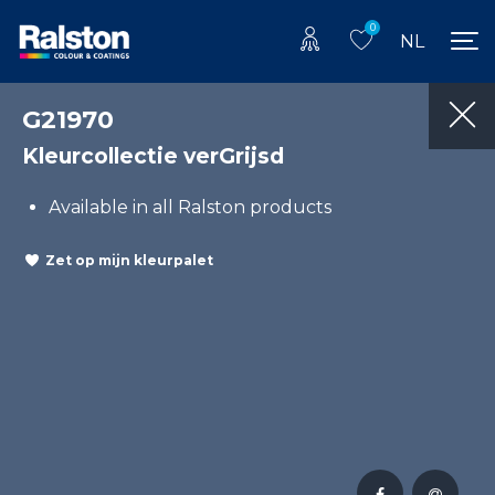
0
NL
G21970
Kleurcollectie verGrijsd
Available in all Ralston products
Zet op mijn kleurpalet