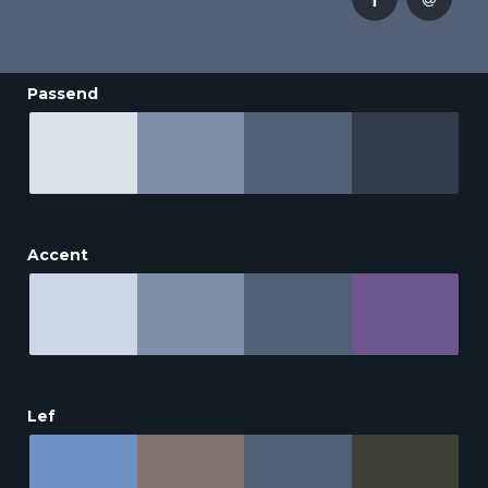
Passend
Accent
Lef