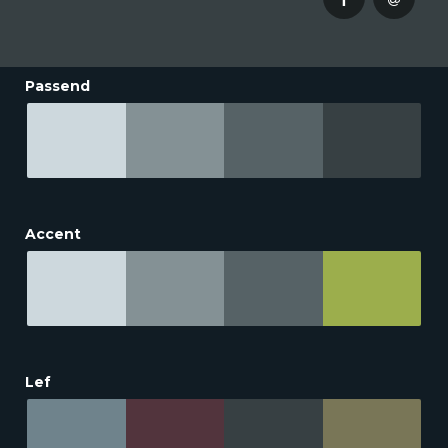
Passend
Accent
Lef