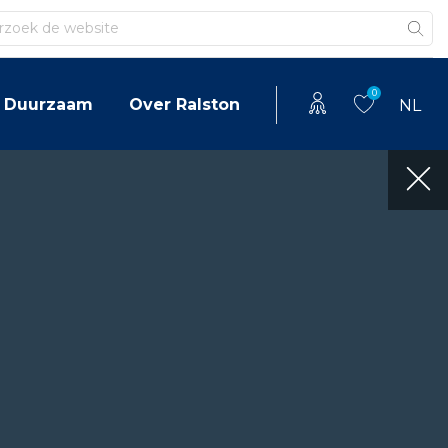
en
0
Duurzaam
Over Ralston
NL