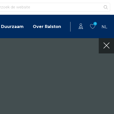
en
0
Duurzaam
Over Ralston
NL