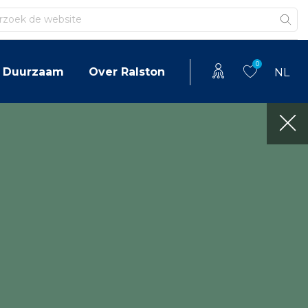
en
0
Duurzaam
Over Ralston
NL