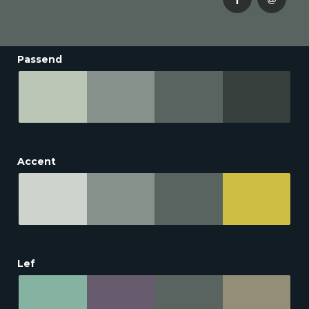
Passend
Accent
Lef