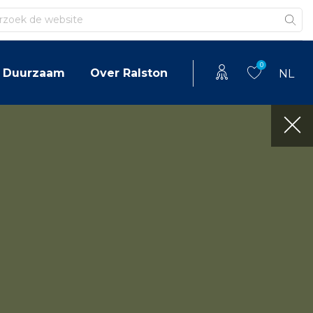
en
0
Duurzaam
Over Ralston
NL