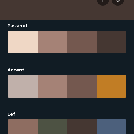
Passend
Accent
Lef