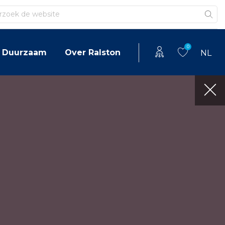
en
0
Duurzaam
Over Ralston
NL