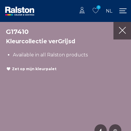
0
NL
G17410
Kleurcollectie verGrijsd
Available in all Ralston products
Zet op mijn kleurpalet