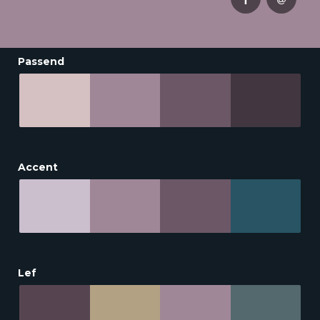
Passend
Accent
Lef