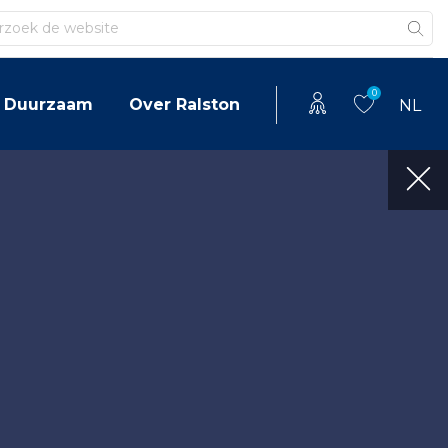
en
0
Duurzaam
Over Ralston
NL