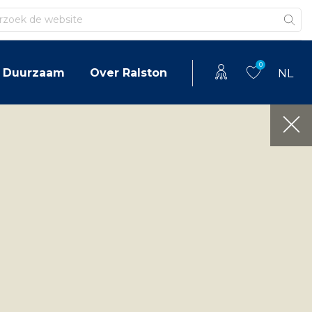
en
0
Duurzaam
Over Ralston
NL