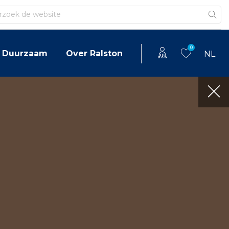
en
0
Duurzaam
Over Ralston
NL