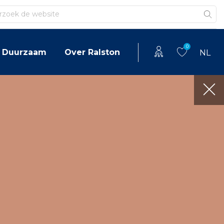
en
0
Duurzaam
Over Ralston
NL