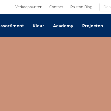
Zoek
Verkooppunten
Contact
Ralston Blog
ssortiment
Kleur
Academy
Projecten