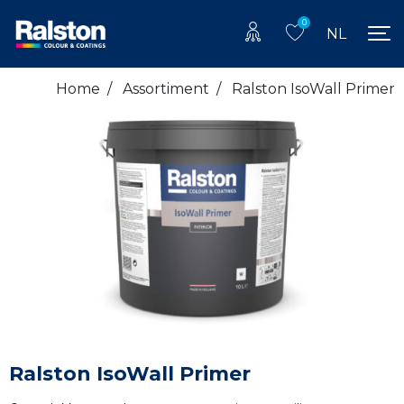
0
NL
Home
/
Assortiment
/
Ralston IsoWall Primer
Ralston IsoWall Primer