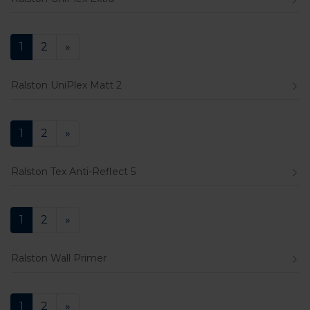
1
2
»
Ralston UniPlex Matt 2
1
2
»
Ralston Tex Anti-Reflect 5
1
2
»
Ralston Wall Primer
1
2
»