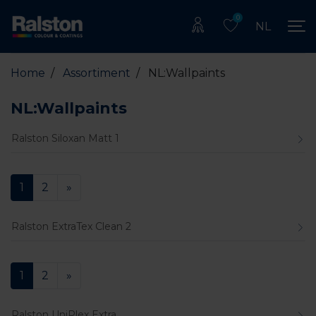
0
NL
Home
/
Assortiment
/
NL:Wallpaints
NL:Wallpaints
Ralston Siloxan Matt 1
1
2
»
Ralston ExtraTex Clean 2
1
2
»
Ralston UniPlex Extra