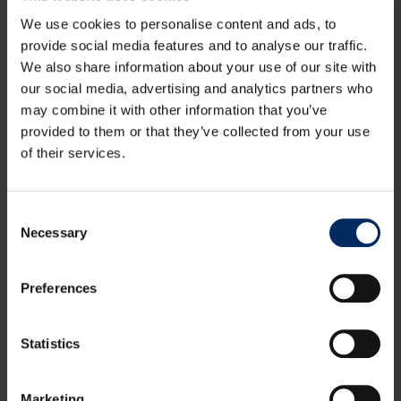
We use cookies to personalise content and ads, to
provide social media features and to analyse our traffic.
We also share information about your use of our site with
our social media, advertising and analytics partners who
Vragen?
may combine it with other information that you’ve
provided to them or that they’ve collected from your use
of their services.
Neem contact op
Consent
Necessary
Selection
Of bel 038 429 11 00
Preferences
Statistics
Schrijf je in voor onze
nieuwsbrief
Marketing