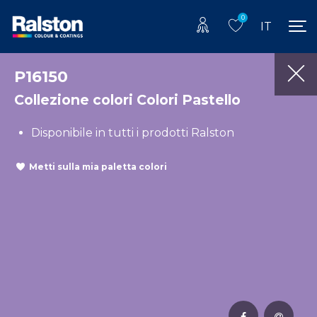
0
IT
P16150
Collezione colori Colori Pastello
Disponibile in tutti i prodotti Ralston
Metti sulla mia paletta colori