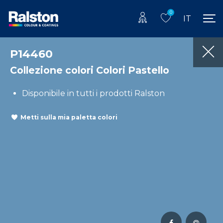
0
IT
P14460
Collezione colori Colori Pastello
Disponibile in tutti i prodotti Ralston
Metti sulla mia paletta colori