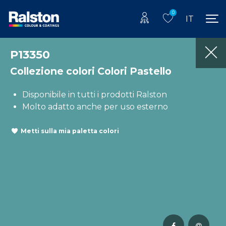
0
IT
P13350
Collezione colori Colori Pastello
Disponibile in tutti i prodotti Ralston
Molto adatto anche per uso esterno
Metti sulla mia paletta colori