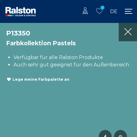
0
DE
P13350
Farbkollektion Pastels
Verfügbar für alle Ralston Produkte
Auch sehr gut geeignet für den Außenbereich
Lege meine Farbpalette an