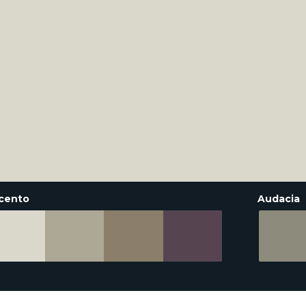
cento
Audacia