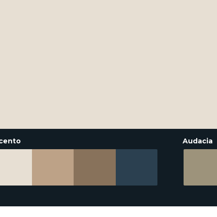
cento
Audacia