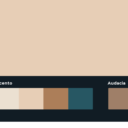
cento
Audacia