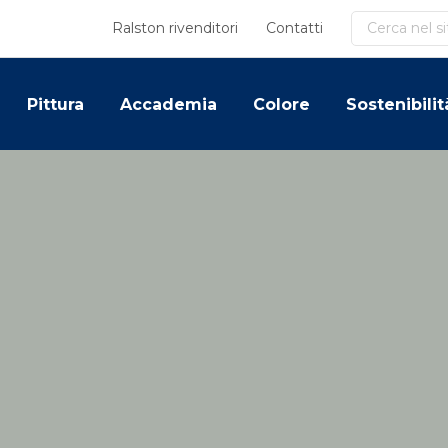
Cerca
Ralston rivenditori
Contatti
Pittura
Accademia
Colore
Sostenibilit