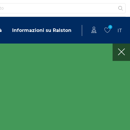
0
à
Informazioni su Ralston
IT