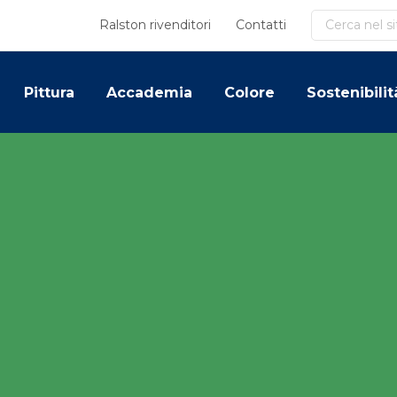
Cerca
Ralston rivenditori
Contatti
Pittura
Accademia
Colore
Sostenibilit