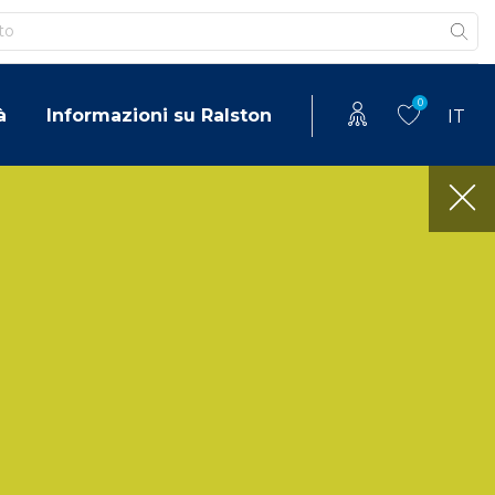
0
à
Informazioni su Ralston
IT