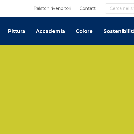
Cerca
Ralston rivenditori
Contatti
Pittura
Accademia
Colore
Sostenibilit