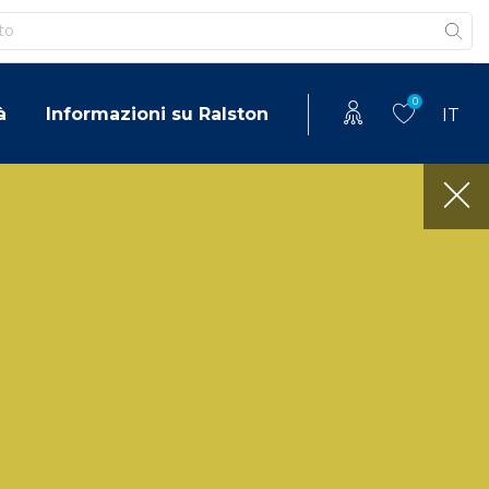
0
à
Informazioni su Ralston
IT