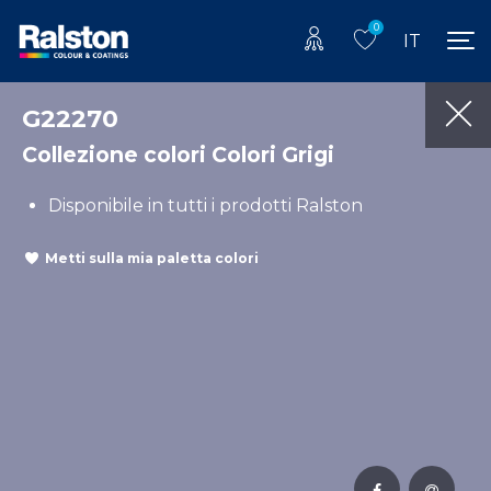
0
IT
G22270
Collezione colori Colori Grigi
Disponibile in tutti i prodotti Ralston
Metti sulla mia paletta colori