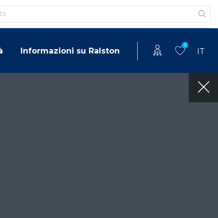
0
à
Informazioni su Ralston
IT