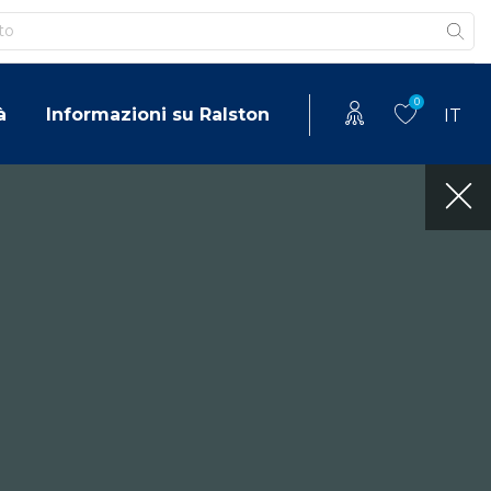
0
à
Informazioni su Ralston
IT