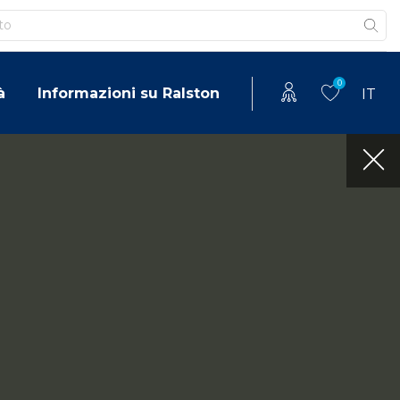
0
à
Informazioni su Ralston
IT