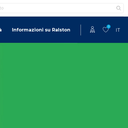
0
à
Informazioni su Ralston
IT