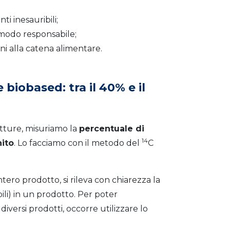
i inesauribili;
modo responsabile;
i alla catena alimentare.
biobased: tra il 40% e il
tture, misuriamo la
percentuale di
14
nito
. Lo facciamo con il metodo del
C
ero prodotto, si rileva con chiarezza la
ili) in un prodotto. Per poter
versi prodotti, occorre utilizzare lo