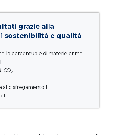
ltati grazie alla
 sostenibilità e qualità
nella percentuale di materie prime
li
di CO
2
za allo sfregamento 1
a 1