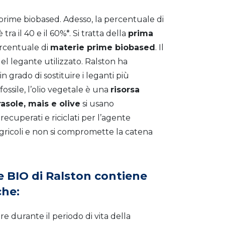
rime biobased. Adesso, la percentuale di
è
tra il 40 e il 60%*. Si tratta della
prima
ercentuale di
materie prime biobased
.
Il
el legante utilizzato. Ralston ha
n grado di sostituire i leganti più
fossile, l’olio vegetale è una
risorsa
rasole, mais e olive
si usano
ecuperati e riciclati per l’agente
 agricoli e non si compromette la catena
ie BIO di Ralston contiene
che:
re durante il periodo di vita della