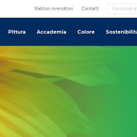
Cerca
Ralston rivenditori
Contatti
Pittura
Accademia
Colore
Sostenibilit