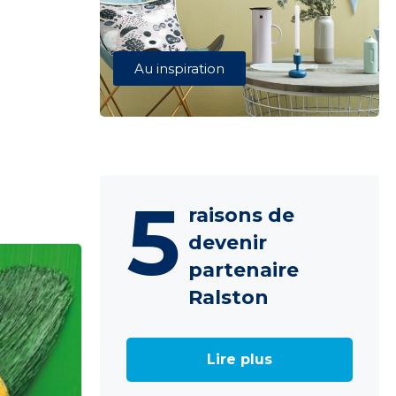
Au inspiration
5
raisons de
devenir
partenaire
Ralston
Lire plus