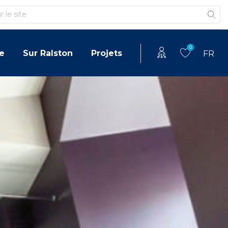
0
e
Sur Ralston
Projets
FR