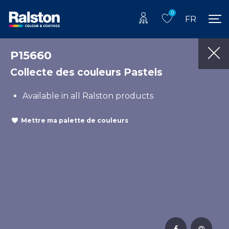
0
FR
P15660
Collecte des couleurs Pastels
Available in all Ralston products
Mettre ma palette de couleurs