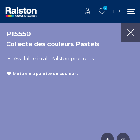
0
FR
P15550
Collecte des couleurs Pastels
Available in all Ralston products
Mettre ma palette de couleurs