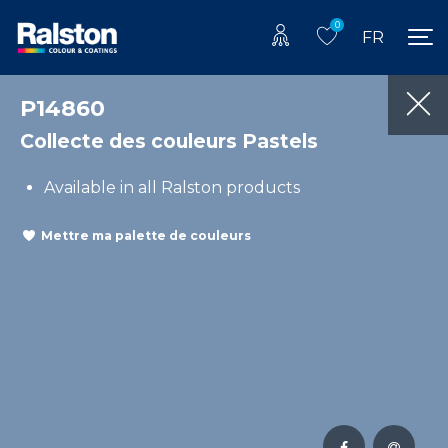
0
FR
P14860
Collecte des couleurs Pastels
Available in all Ralston products
Mettre ma palette de couleurs