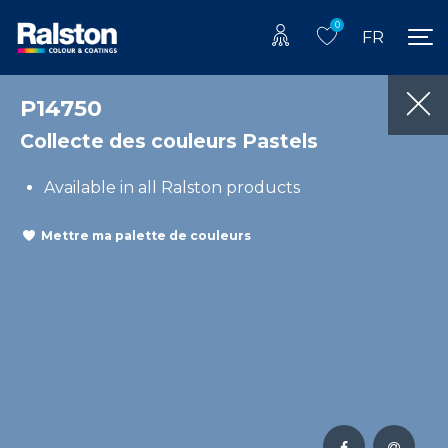
0
FR
P14750
Collecte des couleurs Pastels
Available in all Ralston products
Mettre ma palette de couleurs