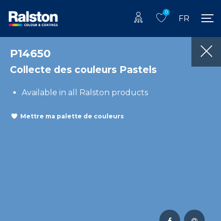
0
FR
P14650
Collecte des couleurs Pastels
Available in all Ralston products
Mettre ma palette de couleurs