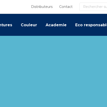
Recherche
Distributeurs
Contact
ntures
Couleur
Academie
Eco responsabl