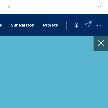
0
e
Sur Ralston
Projets
FR